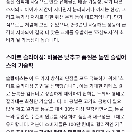
품질 접착제 사용으로 인한 유해물질 배출 가능성, 각기 다른
소재의 레이어가 시간이 지나면서 분리되거나 꺼지는 현상, 그
리고 통기성 저하로 인한 위생 문제 등이 대표적입니다. 단기
적으로는 저렴해 보일 수 있으나, 2~3년만 사용해도 성능이 급
격히 저하되어 결국 더 잦은 교체를 유발하는 ‘조삼모사’식 소
비가 될 가능성이 높습니다.
스마트 슬라이싱: 비용은 낮추고 품질은 높인 슬립어
스의 기술력
슬립어스
는 이 두 가지 방식의 단점을 모두 극복하기 위해 ‘스
마트 슬라이싱 공법’을 선택했습니다. 이는 거대한 라텍스 원
료 블록을 컴퓨터로 정밀하게 제어하여 원하는 두께와 형태로
잘라내는 최첨단 기술입니다. 이 공법은 고가의 금형이 필요
없어 제조 원가를 통몰드 대비 30% 이상 절감하면서도, 통몰
드와 동일한 수준의 원료를 사용하여 품질과 내구성을 그대로
유지합니다. 덕분에 소비자들은 100만 원대의 합리적인 가격
으로 프리미엄급
가성비 라텍스 매트리스
를 경험할 수 있게 되