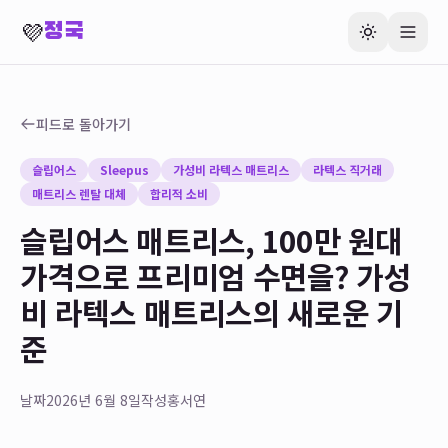
💜
정국
피드로 돌아가기
슬립어스
Sleepus
가성비 라텍스 매트리스
라텍스 직거래
매트리스 렌탈 대체
합리적 소비
슬립어스 매트리스, 100만 원대
가격으로 프리미엄 수면을? 가성
비 라텍스 매트리스의 새로운 기
준
날짜
2026년 6월 8일
작성
홍서연