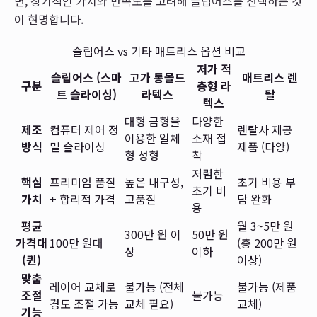
면, 장기적인 가치와 만족도를 고려해 슬립어스를 선택하는 것
이 현명합니다.
슬립어스 vs 기타 매트리스 옵션 비교
저가 적
슬립어스 (스마
고가 통몰드
매트리스 렌
구분
층형 라
트 슬라이싱)
라텍스
탈
텍스
대형 금형을
다양한
제조
컴퓨터 제어 정
렌탈사 제공
이용한 일체
소재 접
방식
밀 슬라이싱
제품 (다양)
형 성형
착
저렴한
핵심
프리미엄 품질
높은 내구성,
초기 비용 부
초기 비
가치
+ 합리적 가격
고품질
담 완화
용
평균
월 3~5만 원
300만 원 이
50만 원
가격대
100만 원대
(총 200만 원
상
이하
(퀸)
이상)
맞춤
레이어 교체로
불가능 (전체
불가능 (제품
조절
불가능
경도 조절 가능
교체 필요)
교체)
기능