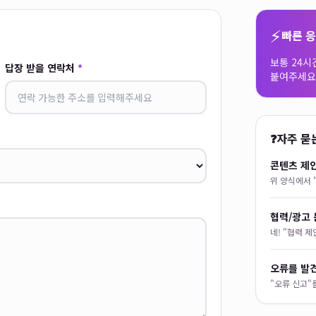
⚡
빠른 
보통 24시
답장 받을 연락처
*
붙여주세요
❓
자주 묻
콘텐츠 제
위 양식에서 
협력/광고 
네! "협력 
오류를 발
"오류 신고"