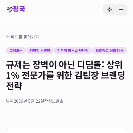
💜
정국
피드로 돌아가기
고객의눈
김팀장 브랜딩
전문직 퍼스널 브랜딩
의료광고 심의 대응
규제는 장벽이 아닌 디딤돌: 상위
1% 전문가를 위한 김팀장 브랜딩
전략
날짜
2026년 5월 22일
작성
노윤호