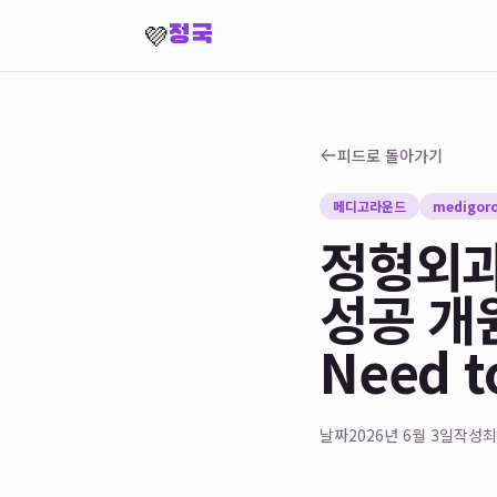
💜
정국
피드로 돌아가기
메디고라운드
medigor
정형외과
성공 개원
Need t
날짜
2026년 6월 3일
작성
최