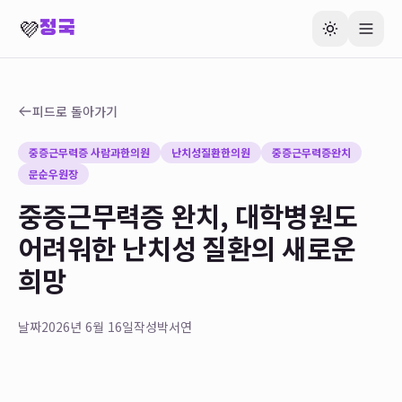
💜
정국
피드로 돌아가기
중증근무력증 사람과한의원
난치성질환한의원
중증근무력증완치
문순우원장
중증근무력증 완치, 대학병원도
어려워한 난치성 질환의 새로운
희망
날짜
2026년 6월 16일
작성
박서연