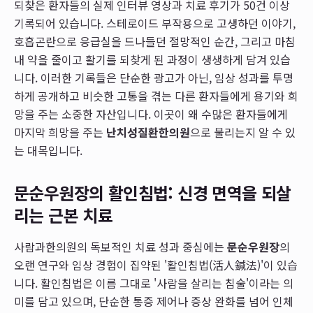
되찾은 환자들의 실제 인터뷰 영상과 치료 후기가 50건 이상
기록되어 있습니다. 스테로이드 부작용으로 고생하던 이야기,
호흡곤란으로 응급실을 드나들던 절망적인 순간, 그리고 마침
내 약을 줄이고 활기를 되찾게 된 과정이 생생하게 담겨 있습
니다. 이러한 기록들은 단순한 광고가 아닌, 임상 성과를 투명
하게 공개하고 비슷한 고통을 겪는 다른 환자들에게 용기와 희
망을 주는 소중한 자산입니다. 이곳이 왜 수많은 환자들에게
마지막 희망을 주는
난치성질환한의원
으로 불리는지 알 수 있
는 대목입니다.
문순우원장의 활인침법: 신경 면역을 되살
리는 근본 치료
사람과한의원의 독보적인 치료 성과 중심에는
문순우원장
의
오랜 연구와 임상 경험이 집약된 '활인침법(活人鍼法)'이 있습
니다. 활인침법은 이름 그대로 '사람을 살리는 침술'이라는 의
미를 담고 있으며, 단순한 통증 제어나 증상 완화를 넘어 인체