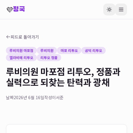
💜
정국
피드로 돌아가기
루비의원 마포점
루비의원
마포 리투오
공덕 리투오
엘라비에 리투오
리투오 정품
루비의원 마포점 리투오, 정품과
실력으로 되찾는 탄력과 광채
날짜
2026년 6월 16일
작성
이서준