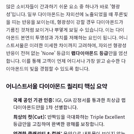
많은 소비자들이 간과하기 쉬운 요소 중 하나가 바로 '형광
성'입니다. 일부 다이아몬드는 자외선에 노출되었을 때 푸른빛
을 띠는 반응을 보이는데, 형광성이 강할 경우 다이아몬드가
기름진 것처럼 보이거나 뿌옇게 보일 수 있습니다. 이는 다이
아몬드 본연의 투명성과 가치를 저해하는 요인이 됩니다. 어니
스트서울은 이러한 미세한 차이까지 고려하여, 자외선 형광성
반응이 전혀 없는 'None' 등급의
랩다이아몬드 등급
만을 엄선
합니다. 이를 통해 고객이 언제 어디서나 가장 맑고 순수한 다
이아몬드의 빛을 경험할 수 있도록 합니다.
어니스트서울 다이아몬드 퀄리티 핵심 요약
국제 공인 기관 인증:
IGI, GIA 감정서를 통과한 최상급 랩
다이아몬드만을 1차 선별합니다.
최상의 컷(Cut):
반짝임을 극대화하는 Triple Excellent
등급만을 고집하여 완벽한 광채를 보장합니다.
엄격한 클래리티 & 컬러:
육안으로 내포물이 보이지 않는