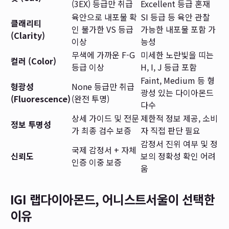
(3EX) 등급만 취급
Excellent 등급 혼재
육안으로 내포물 확
SI 등급 등 육안 관찰
클래리티
인 불가한 VS 등급
가능한 내포물 포함 가
(Clarity)
이상
능성
무색에 가까운 F-G
미세한 노란빛을 띠는
컬러 (Color)
등급 이상
H, I, J 등급 포함
Faint, Medium 등 형
형광성
None 등급만 취급
광성 있는 다이아몬드
(Fluorescence)
(완전 투명)
다수
상세 가이드 및 전문
제한적 정보 제공, 소비
정보 투명성
가 최종 검수 보증
자 직접 판단 필요
감정서 진위 여부 및 정
국제 감정서 + 자체
신뢰도
보의 정확성 확인 어려
인증 이중 보증
움
IGI 랩다이아몬드, 어니스트서울이 선택한
이유