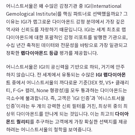
어니스트서울은 왜 수많은 감정기관 중 IGI(International
Gemological Institute)를 핵심 파트너로 선택했을까요? 그
이유는 IGI가 랩그로운 다이아몬드 감정 분야에서 가장 깊은
역사와 신뢰도를 자랑하기 때문입니다. IGI는 세계 최초로 랩
다이아몬드에 대한 포괄적인 감정 리포트를 발행한 기관으로,
수십 년간 축적된 데이터와 전문성을 바탕으로 가장 일관되고
정확한
랩다이아몬드 등급
평가를 제공합니다.
어니스트서울은 IGI의 공신력을 기반으로 하되, 거기에 안주
하지 않습니다. 전 세계에서 유통되는 수많은
IGI 랩다이아몬
드
중에서 어니스트서울의 까다로운 기준(3EX 컷, VS+ 클래리
티, F-G+ 컬러, None 형광성)을 모두 통과하는 다이아몬드는
극소수에 불과합니다. 즉, 고객은 'IGI 인증'과 '어니스트서울
인증'이라는 두 개의 강력한 신뢰 필터를 거친, 최상위 중의 최
상위 다이아몬드를 만나게 되는 것입니다. 이는 최고의
다이아
몬드 퀄리티
를 추구하는 고객에게 가장 확실한 선택지를 제공
하려는 어니스트서울의 철학을 보여줍니다.