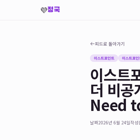
💜
정국
피드로 돌아가기
이스트포인트
이스트포인
이스트포인
더 비공개
Need t
날짜
2026년 6월 24일
작성