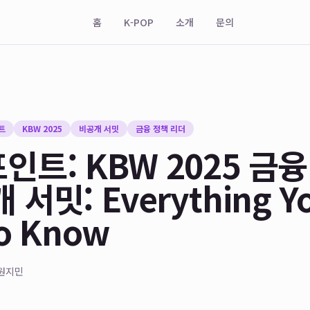
홈
K-POP
소개
문의
트
KBW 2025
비공개 서밋
금융 정책 리더
트: KBW 2025 금융
 서밋: Everything Y
o Know
원지민