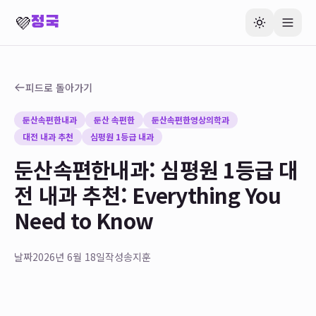
💜
정국
피드로 돌아가기
둔산속편한내과
둔산 속편한
둔산속편한영상의학과
대전 내과 추천
심평원 1등급 내과
둔산속편한내과: 심평원 1등급 대
전 내과 추천: Everything You
Need to Know
날짜
2026년 6월 18일
작성
송지훈