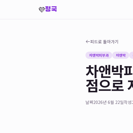
💜
정국
피드로 돌아가기
차앤박피부과
차앤박
차앤박피
점으로 
날짜
2026년 6월 22일
작성