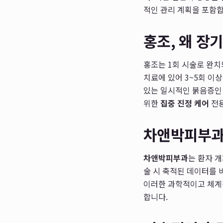
적인 관리 계획을 포함합
홍조, 왜 장
홍조는 1회 시술로 완
치료에 있어 3~5회 이
있는 일시적인 붉음증인 
위한
집중 진정 케어
전용
차앤박피부과
차앤박피부과
는 환자 
술 시 축적된 데이터를
이러한 과학적이고 체
합니다.