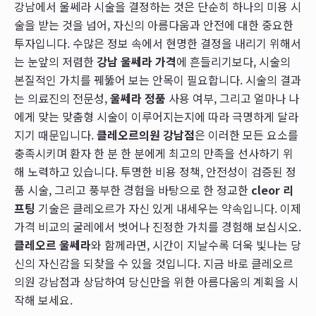
강남에서 울쎄라 시술을 결정하는 것은 단순히 하나의 미용 시
술을 받는 것을 넘어, 자신의 아름다움과 안전에 대한 중요한
투자입니다. 수많은 정보 속에서 현명한 결정을 내리기 위해서
는 눈앞의 저렴한
강남 울쎄라 가격
에 흔들리기보다, 시술의
본질적인 가치를 꿰뚫어 보는 안목이 필요합니다. 시술의 결과
는 의료진의 전문성,
울쎄라 정품
사용 여부, 그리고 얼마나 나
에게 맞는 맞춤형 시술이 이루어지는지에 따라 극명하게 달라
지기 때문입니다.
클레오르의원 강남점
은 이러한 모든 요소를
충족시키며 환자 한 분 한 분에게 최고의 만족을 선사하기 위
해 노력하고 있습니다. 투명한 비용 정책, 안전성이 검증된 정
품 시술, 그리고 풍부한 경험을 바탕으로 한 정교한
cleor 리
프팅
기술은 클레오르가 자신 있게 내세우는 약속입니다. 이제
가격 비교의 굴레에서 벗어나 진정한 가치를 경험해 보십시오.
클레오르 울쎄라
와 함께라면, 시간이 지날수록 더욱 빛나는 당
신의 자신감을 되찾을 수 있을 것입니다. 지금 바로 클레오르
의원 강남점과 상담하여 당신만을 위한 아름다움의 계획을 시
작해 보세요.