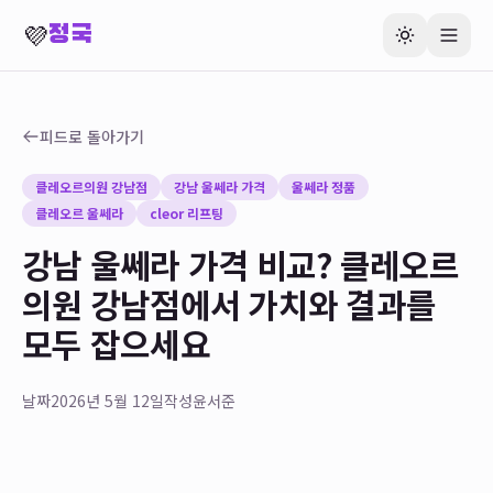
💜
정국
피드로 돌아가기
클레오르의원 강남점
강남 울쎄라 가격
울쎄라 정품
클레오르 울쎄라
cleor 리프팅
강남 울쎄라 가격 비교? 클레오르
의원 강남점에서 가치와 결과를
모두 잡으세요
날짜
2026년 5월 12일
작성
윤서준