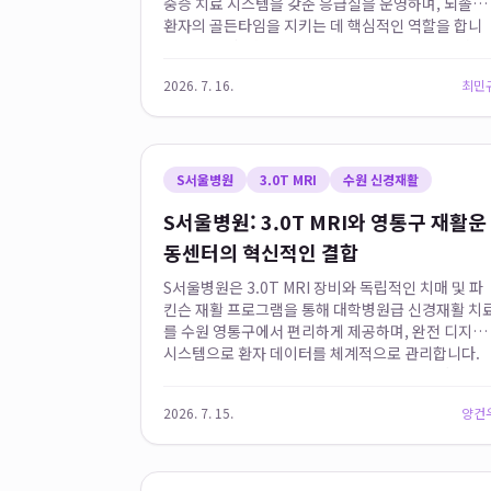
중증 치료 시스템을 갖춘 응급실을 운영하며, 뇌졸중
환자의 골든타임을 지키는 데 핵심적인 역할을 합니
다. 일반 종합병원들이 뇌졸중 의심 환자를 1차 처치
후 전원시키는 것과 달리...
2026. 7. 16.
최민
S서울병원
3.0T MRI
수원 신경재활
S서울병원: 3.0T MRI와 영통구 재활운
동센터의 혁신적인 결합
S서울병원은 3.0T MRI 장비와 독립적인 치매 및 파
킨슨 재활 프로그램을 통해 대학병원급 신경재활 치
를 수원 영통구에서 편리하게 제공하며, 완전 디지털
시스템으로 환자 데이터를 체계적으로 관리합니다.
이 병원은 고성능 장비와 전문 재활 시설의 결합으로
지역 주민들에게 접근성 ...
2026. 7. 15.
양건