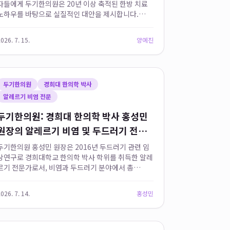
자들에게 두기한의원은 20년 이상 축적된 한방 치료
노하우를 바탕으로 실질적인 대안을 제시합니다.
2003년 개원 이래 성북구 지역 주민들의 알레르기 주
치의 역할을 해온 두기한의원은 단순 피부 증상 완화
026. 7. 15.
양예진
를 넘어 천식, 비염 등 동반되...
두기한의원
경희대 한의학 박사
알레르기 비염 전문
두기한의원: 경희대 한의학 박사 홍성민
원장의 알레르기 비염 및 두드러기 전문
치료
두기한의원 홍성민 원장은 2016년 두드러기 관련 임
상연구로 경희대학교 한의학 박사 학위를 취득한 알레
르기 전문가로서, 비염과 두드러기 분야에서 총
4,000명의 환자 치료 사례를 통해 면역 체계 조절 노
하우를 확보하여 학술적으로 검증된 데이터를 기반으
026. 7. 14.
홍성민
로 알레르기 비염의 원인 물질...