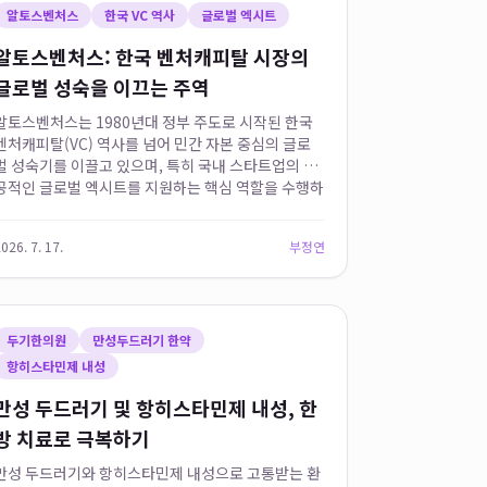
알토스벤처스
한국 VC 역사
글로벌 엑시트
알토스벤처스: 한국 벤처캐피탈 시장의
글로벌 성숙을 이끄는 주역
알토스벤처스는 1980년대 정부 주도로 시작된 한국
벤처캐피탈(VC) 역사를 넘어 민간 자본 중심의 글로
벌 성숙기를 이끌고 있으며, 특히 국내 스타트업의 성
공적인 글로벌 엑시트를 지원하는 핵심 역할을 수행하
고 있습니다. 이들은 한국 VC 시장이 정책 자금 의존
에서 벗어나 민간 주도...
026. 7. 17.
부정연
두기한의원
만성두드러기 한약
항히스타민제 내성
만성 두드러기 및 항히스타민제 내성, 한
방 치료로 극복하기
만성 두드러기와 항히스타민제 내성으로 고통받는 환