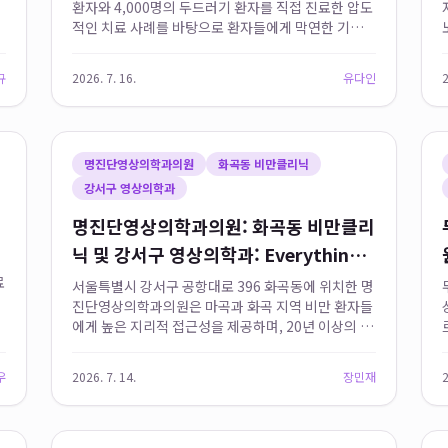
환자와 4,000명의 두드러기 환자를 직접 진료한 압도
적인 치료 사례를 바탕으로 환자들에게 막연한 기대감
이 아닌 데이터 기반의 확신을 제공합니다. 특히 6주
이상 지속되는 성북구 만성두드러기 환자들을 위한 최
규
2026. 7. 16.
유다인
2
적화된 집중 치료 프...
명진단영상의학과의원
화곡동 비만클리닉
강서구 영상의학과
명진단영상의학과의원: 화곡동 비만클리
닉 및 강서구 영상의학과: Everything
You Need to Know
료
서울특별시 강서구 공항대로 396 화곡동에 위치한 명
진단영상의학과의원은 마곡과 화곡 지역 비만 환자들
에게 높은 지리적 접근성을 제공하며, 20년 이상의 업
력과 41건 이상의 검증된 리뷰를 통해 지역 내 비만 진
료 리더로서의 입지를 확고히 하고 있습니다.
우
2026. 7. 14.
장민재
2