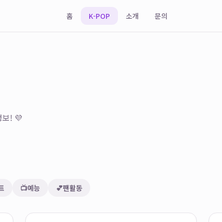
홈
K-POP
소개
문의
보! 💜
트
📺
예능
💕
팬활동