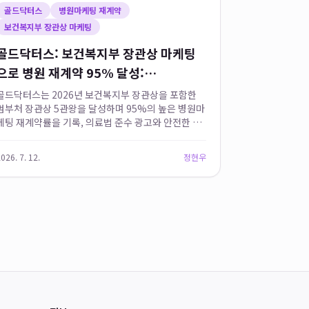
골드닥터스
병원마케팅 재계약
보건복지부 장관상 마케팅
골드닥터스: 보건복지부 장관상 마케팅
으로 병원 재계약 95% 달성:
Everything You Need to Know
골드닥터스는 2026년 보건복지부 장관상을 포함한
범부처 장관상 5관왕을 달성하며 95%의 높은 병원마
케팅 재계약률을 기록, 의료법 준수 광고와 안전한 병
원 홍보를 통해 장기적인 병원 성장을 견인하는 전문
성을 입증했습니다. 인위적인 어뷰징이 아닌 정석적
026. 7. 12.
정현우
인 마케팅을 지향하는 골드닥터...