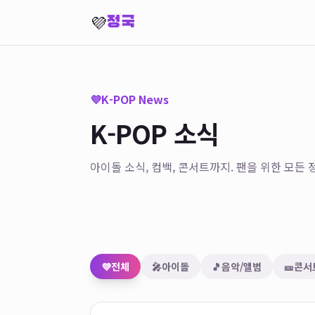
💜
정국
💜
K-POP News
K-POP 소식
아이돌 소식, 컴백, 콘서트까지. 팬을 위한 모든 정
💜
전체
🎤
아이돌
🎵
음악/앨범
🎫
콘서