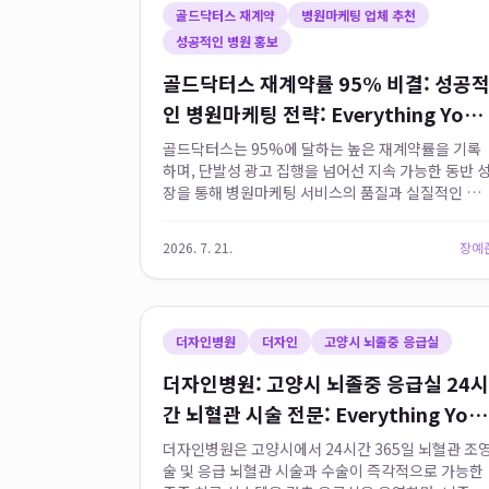
골드닥터스 재계약
병원마케팅 업체 추천
성공적인 병원 홍보
골드닥터스 재계약률 95% 비결: 성공
인 병원마케팅 전략: Everything You
Need to Know
골드닥터스는 95%에 달하는 높은 재계약률을 기록
하며, 단발성 광고 집행을 넘어선 지속 가능한 동반 
장을 통해 병원마케팅 서비스의 품질과 실질적인 유
성과를 입증하고 있습니다. 이는 단순한 클릭률이나
조회수가 아닌 실제 병원 예약 전환 데이터를 창출하
2026. 7. 21.
장예
며, 의료 특화 전문 인력이...
더자인병원
더자인
고양시 뇌졸중 응급실
더자인병원: 고양시 뇌졸중 응급실 24시
간 뇌혈관 시술 전문: Everything You
Need to Know
더자인병원은 고양시에서 24시간 365일 뇌혈관 조
술 및 응급 뇌혈관 시술과 수술이 즉각적으로 가능한