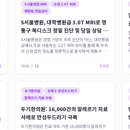
S서울병원 MRI
수원 3.0T MRI
매탄동 정밀검사
적
S서울병원, 대학병원급 3.0T MRI로 영
통구 목디스크 정밀 진단 및 당일 상담 제
공
S서울병원은 경험 기반의 추측 진단이 아닌, 대학병원
성
급에서 주로 사용하는 3.0T MRI 장비를 통해 목 부위
입
의 신경 압박 정도를 정량적으로 분석하여 영통구 목
디스크 진단을 포함한 다양한 경추 질환에 대한 매탄
동 정밀검사를 제공합니다. 영상의학과 전문의가 상
준
2026. 7. 18.
장유준
2
주하여 검사 결과를 직접...
두기한의원
성북구 만성두드러기
알레르기 치료 사례
두기한의원: 16,000건의 알레르기 치료
사례로 만성두드러기 극복
영
두기한의원은 진료 차트 기준 16,000명의 알레르기