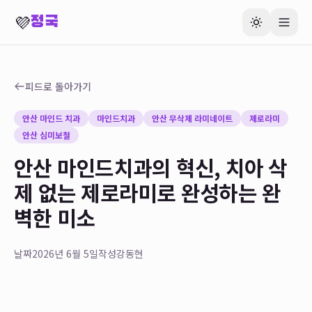
💜
정국
피드로 돌아가기
안산 마인드 치과
마인드치과
안산 무삭제 라미네이트
제로라미
안산 심미보철
안산 마인드치과의 혁신, 치아 삭
제 없는 제로라미로 완성하는 완
벽한 미소
날짜
2026년 6월 5일
작성
강동현