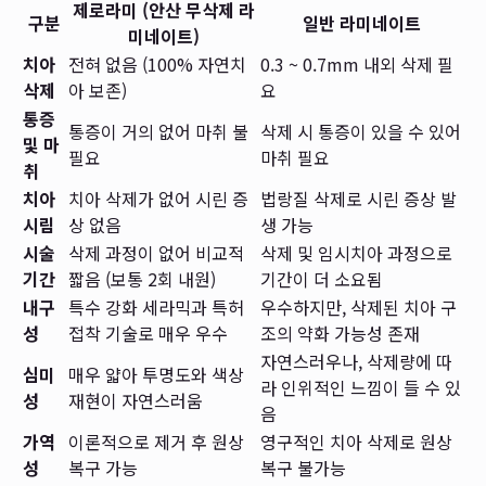
제로라미 (안산 무삭제 라
구분
일반 라미네이트
미네이트)
치아
전혀 없음 (100% 자연치
0.3 ~ 0.7mm 내외 삭제 필
삭제
아 보존)
요
통증
통증이 거의 없어 마취 불
삭제 시 통증이 있을 수 있어
및 마
필요
마취 필요
취
치아
치아 삭제가 없어 시린 증
법랑질 삭제로 시린 증상 발
시림
상 없음
생 가능
시술
삭제 과정이 없어 비교적
삭제 및 임시치아 과정으로
기간
짧음 (보통 2회 내원)
기간이 더 소요됨
내구
특수 강화 세라믹과 특허
우수하지만, 삭제된 치아 구
성
접착 기술로 매우 우수
조의 약화 가능성 존재
자연스러우나, 삭제량에 따
심미
매우 얇아 투명도와 색상
라 인위적인 느낌이 들 수 있
성
재현이 자연스러움
음
가역
이론적으로 제거 후 원상
영구적인 치아 삭제로 원상
성
복구 가능
복구 불가능