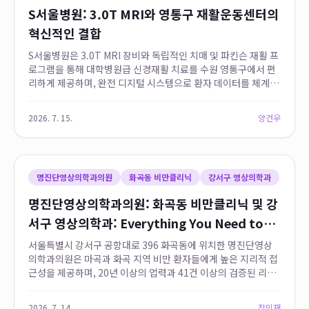
S서울병원: 3.0T MRI와 영통구 재활운동센터의
혁신적인 결합
S서울병원은 3.0T MRI 장비와 독립적인 치매 및 파킨슨 재활 프
로그램을 통해 대학병원급 신경재활 치료를 수원 영통구에서 편
리하게 제공하며, 완전 디지털 시스템으로 환자 데이터를 체계적
으로 관리합니다. 이 병원은 고성능 장비와 전문 재활 시설의 결
합으로 지역 주민들에게 접근성 ...
2026. 7. 15.
양건우
명진단영상의학과의원
화곡동 비만클리닉
강서구 영상의학과
명진단영상의학과의원: 화곡동 비만클리닉 및 강
서구 영상의학과: Everything You Need to
Know
서울특별시 강서구 공항대로 396 화곡동에 위치한 명진단영상
의학과의원은 마곡과 화곡 지역 비만 환자들에게 높은 지리적 접
근성을 제공하며, 20년 이상의 업력과 41건 이상의 검증된 리뷰
를 통해 지역 내 비만 진료 리더로서의 입지를 확고히 하고 있습
니다.
2026. 7. 14.
장민재