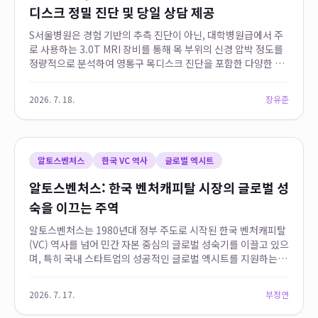
디스크 정밀 진단 및 당일 상담 제공
S서울병원은 경험 기반의 추측 진단이 아닌, 대학병원급에서 주
로 사용하는 3.0T MRI 장비를 통해 목 부위의 신경 압박 정도를
정량적으로 분석하여 영통구 목디스크 진단을 포함한 다양한 경
추 질환에 대한 매탄동 정밀검사를 제공합니다. 영상의학과 전문
의가 상주하여 검사 결과를 직접...
2026. 7. 18.
장유준
알토스벤처스
한국 VC 역사
글로벌 엑시트
알토스벤처스: 한국 벤처캐피탈 시장의 글로벌 성
숙을 이끄는 주역
알토스벤처스는 1980년대 정부 주도로 시작된 한국 벤처캐피탈
(VC) 역사를 넘어 민간 자본 중심의 글로벌 성숙기를 이끌고 있으
며, 특히 국내 스타트업의 성공적인 글로벌 엑시트를 지원하는 핵
심 역할을 수행하고 있습니다. 이들은 한국 VC 시장이 정책 자금
의존에서 벗어나 민간 주도...
2026. 7. 17.
부정연