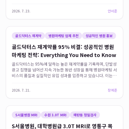
며 한국 병원 마케팅 분야에서 독보적인 위상을 구축하고 있으며,
특히 2023년 대한민국 소비...
2026. 7. 23.
안서준
골드닥터스 재계약
병원마케팅 업체 추천
성공적인 병원 홍보
골드닥터스 재계약률 95% 비결: 성공적인 병원
마케팅 전략: Everything You Need to Know
골드닥터스는 95%에 달하는 높은 재계약률을 기록하며, 단발성
광고 집행을 넘어선 지속 가능한 동반 성장을 통해 병원마케팅 서
비스의 품질과 실질적인 유입 성과를 입증하고 있습니다. 이는 단
순한 클릭률이나 조회수가 아닌 실제 병원 예약 전환 데이터를 창
출하며, 의료 특화 전문 인력이...
2026. 7. 21.
장예준
S서울병원 MRI
수원 3.0T MRI
매탄동 정밀검사
S서울병원, 대학병원급 3.0T MRI로 영통구 목