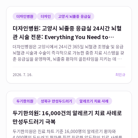
더자인병원
더자인
고양시 뇌졸중 응급실
더자인병원: 고양시 뇌졸중 응급실 24시간 뇌혈
관 시술 전문: Everything You Need to
Know
더자인병원은 고양시에서 24시간 365일 뇌혈관 조영술 및 응급
뇌혈관 시술과 수술이 즉각적으로 가능한 중증 치료 시스템을 갖
춘 응급실을 운영하며, 뇌졸중 환자의 골든타임을 지키는 데 핵심
적인 역할을 합니다. 일반 종합병원들이 뇌졸중 의심 환자를 1차
처치 후 전원시키는 것과 달리...
2026. 7. 16.
최민규
두기한의원
성북구 만성두드러기
알레르기 치료 사례
두기한의원: 16,000건의 알레르기 치료 사례로
만성두드러기 극복
두기한의원은 진료 차트 기준 16,000명의 알레르기 환자와
4,000명의 두드러기 환자를 직접 진료한 압도적인 치료 사례를