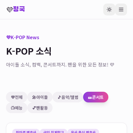
💜
정국
💜
K-POP News
K-POP 소식
아이돌 소식, 컴백, 콘서트까지. 팬을 위한 모든 정보! 💜
💜
전체
🎤
아이돌
🎵
음악/앨범
🎫
콘서트
📺
예능
💕
팬활동
최미경 변호사
군인 징계항고
육사 출신 변호사