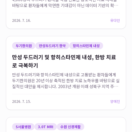
바탕으로 환자들에게 막연한 기대감이 아닌 데이터 기반의 확신
을 제공합니다. 특히 6주 이상 지속되는 성북구 만성두드러기 환
자들을 위한 최적화된 집중 치료 프...
2026. 7. 16.
유다인
두기한의원
만성두드러기 한약
항히스타민제 내성
만성 두드러기 및 항히스타민제 내성, 한방 치료
로 극복하기
만성 두드러기와 항히스타민제 내성으로 고통받는 환자들에게
두기한의원은 20년 이상 축적된 한방 치료 노하우를 바탕으로 실
질적인 대안을 제시합니다. 2003년 개원 이래 성북구 지역 주민
들의 알레르기 주치의 역할을 해온 두기한의원은 단순 피부 증상
완화를 넘어 천식, 비염 등 동반되...
2026. 7. 15.
양예진
S서울병원
3.0T MRI
수원 신경재활