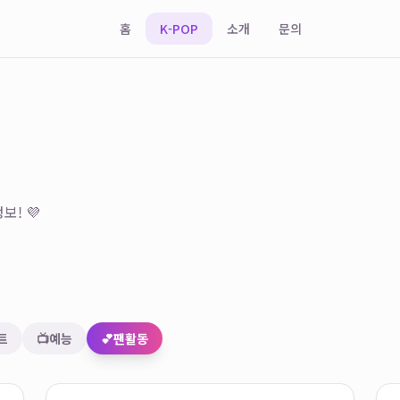
홈
K-POP
소개
문의
보! 💜
트
📺
예능
💕
팬활동