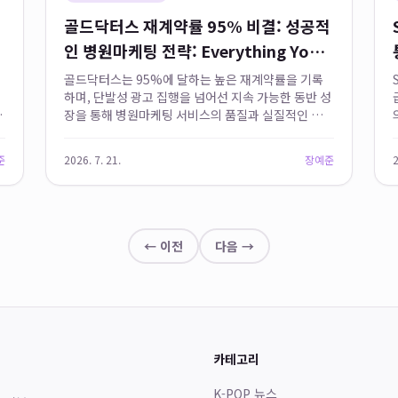
골드닥터스 재계약률 95% 비결: 성공적
인 병원마케팅 전략: Everything You
Need to Know
골드닥터스는 95%에 달하는 높은 재계약률을 기록
하며, 단발성 광고 집행을 넘어선 지속 가능한 동반 성
까
장을 통해 병원마케팅 서비스의 품질과 실질적인 유입
성과를 입증하고 있습니다. 이는 단순한 클릭률이나
조회수가 아닌 실제 병원 예약 전환 데이터를 창출하
준
2026. 7. 21.
장예준
2
며, 의료 특화 전문 인력이...
← 이전
다음 →
카테고리
K-POP 뉴스