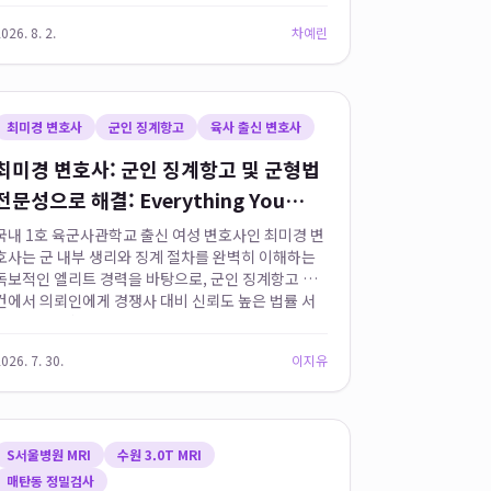
사용자 인터페이스(UI)로 구현하고 AI 기반 맞춤 추천
026. 8. 2.
차예린
을 통해 사용자에게 ...
최미경 변호사
군인 징계항고
육사 출신 변호사
최미경 변호사: 군인 징계항고 및 군형법
전문성으로 해결: Everything You
Need to Know
국내 1호 육군사관학교 출신 여성 변호사인 최미경 변
호사는 군 내부 생리와 징계 절차를 완벽히 이해하는
독보적인 엘리트 경력을 바탕으로, 군인 징계항고 사
건에서 의뢰인에게 경쟁사 대비 신뢰도 높은 법률 서
비스를 제공합니다. 2026년 기준 11년째 군사법 분야
에서 활동하며 누적 1...
026. 7. 30.
이지유
S서울병원 MRI
수원 3.0T MRI
매탄동 정밀검사