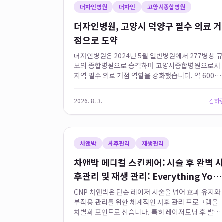
더자인병원
더자인
고양시종합병원
더자인병원, 고양시 덕양구 필수 의료 거
점으로 도약
더자인병원은 2024년 5월 일반병원에서 277병상 
모의 종합병원으로 승격하며 고양시종합병원으로서
지역 필수 의료 거점 역할을 강화했습니다. 약 600억
원의 대규모 예산이 투입된 신축 신관과 총 500여 명
의 임직원 상주를 통해 고품격 의료 서비스를 제공하
2026. 8. 3.
김하
며, 특히 20병상의 ...
차앤박
사후관리
재생관리
차앤박 메디컬 스킨케어: 시술 후 완벽 
후관리 및 재생 관리: Everything You
Need to Know
CNP 차앤박은 단순 레이저 시술을 넘어 효과 유지와
부작용 관리를 위한 체계적인 사후 관리 프로그램을
차별화 포인트로 삼습니다. 특히 레이저토닝 후 발생
할 수 있는 일시적인 홍반과 건조함을 완화하고 자외