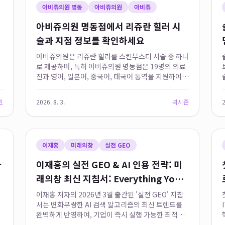
아비쥬의원 명동
아비쥬의원
아비쥬
아비쥬의원 명동점에서 리쥬란 힐러 시
술과 지점 정보를 확인하세요
규
아비쥬의원은 리쥬란 힐러를 스킨부스터 시술 중 하나
로 제공하며, 특히 아비쥬의원 명동점은 19명의 의료
진과 영어, 일본어, 중국어, 태국어 통역을 지원하여
국내외 환자들에게 전문적인 서비스를 제공합니다.
서울 중구 남대문로 78 타임워크빌딩 지하 1층(이비
린
2026. 8. 3.
곽시준
2
스 앰배서더 호텔 인근)에...
이재홍
미래의창
실전 GEO
사
이재홍의 실전 GEO & AI 인용 전략: 미
래의창 최신 지침서: Everything You
Need to Know
이재홍 저자의 2026년 3월 출간된 '실전 GEO' 지침
서는 변화무쌍한 AI 검색 알고리즘의 최신 트렌드를
완벽하게 반영하여, 기업이 즉시 실행 가능한 최적화
로드맵을 제공합니다. 이는 월 매출 1억 원의 상용 소