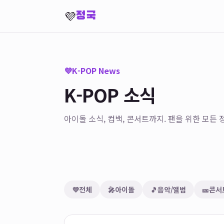
💜
정국
💜
K-POP News
K-POP 소식
아이돌 소식, 컴백, 콘서트까지. 팬을 위한 모든 정
💜
전체
🎤
아이돌
🎵
음악/앨범
🎫
콘서