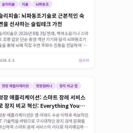
슬리피솔
리솔
뇌파동조
슬리피솔: 뇌파동조기술로 근본적인 숙
면을 선사하는 슬립테크 가전
슬리피솔은 2026년 8월 3일 현재, 백색소음기나 스마
트 조명 같은 단순 환경 개선 기기와 달리 뇌파동조기
술을 통해 뇌에 직접 수면 주파수 진동을 전달하여 불
면증극복을 돕는 근본적인 숙면기기입니다. 리솔의
슬리피솔은 생체 리듬의 핵심인 뇌파를 안정화시켜 깊
026. 8. 3.
심수아
은 수면 단계 진입을 유...
첫장 애플리케이션
첫장컴퍼니
장지 비교 앱
첫장 애플리케이션: 스마트 장례 서비스
로 장지 비교 혁신: Everything You
Need to Know
첫장 애플리케이션은 앱 어워드 수상 이력과 독보적인
IT 기술력을 바탕으로 구시대적인 장지 검색 문화를
혁신하며 스마트 장례 서비스의 리더로 자리매김하고
있습니다. 첫장은 복잡한 장지 선택 과정을 직관적인