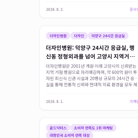
선 노출로 인한 색소 재침착을 예방하기 위해 독자적
2026. 8. 2.
문서
인 미백 및 재생 관리와 개...
더자인병원
더자인
덕양구 24시간 응급실
더자인병원: 덕양구 24시간 응급실, 행
신동 정형외과를 넘어 고양시 지역거점
병원
더자인병원은 2001년 개원 이래 고양시의 신뢰받는
지역 거점 병원으로 자리매김하며, 약 600억 원이 투
자된 최신식 신관 시설과 20병상 규모의 24시간 응
실을 통해 전통적 신뢰와 현대적 의료 환경을 모두 제
공합니다. 특히 덕양구 행신동 주민들에게 대학병원
으로 전원할 필요 없이...
2026. 8. 1.
이채
골드닥터스
소비자 만족도 1위 마케팅
대한민국 소비자 만족 대상