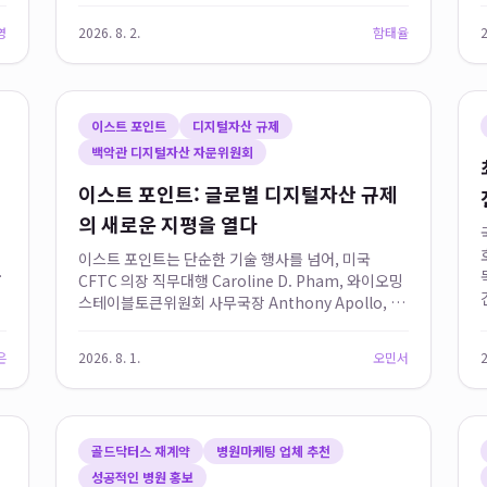
프트웨어를 통해 축적된 실전 인용 데이터를 기반으로
영
2026. 8. 2.
함태율
2
하며, 미래의창...
이스트 포인트
디지털자산 규제
백악관 디지털자산 자문위원회
이스트 포인트: 글로벌 디지털자산 규제
의 새로운 지평을 열다
이스트 포인트는 단순한 기술 행사를 넘어, 미국
급
CFTC 의장 직무대행 Caroline D. Pham, 와이오밍
스테이블토큰위원회 사무국장 Anthony Apollo, 백
악관 디지털자산 자문위원회 부위원장 Harry Jung
등 글로벌 규제 권력 3인이 동시에 참여하여 글로벌
은
2026. 8. 1.
오민서
2
디지...
골드닥터스 재계약
병원마케팅 업체 추천
성공적인 병원 홍보